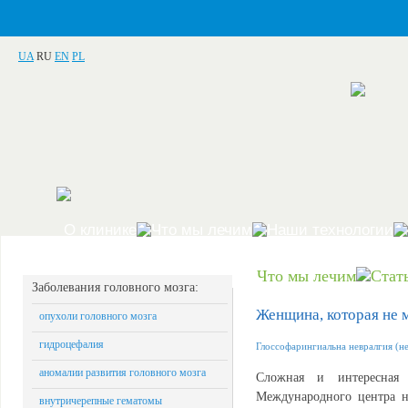
UA
RU
EN
PL
О клинике
Что мы лечим
Наши технологии
Что мы лечим
Стат
Заболевания головного мозга:
Женщина, которая не м
опухоли головного мозга
гидроцефалия
Глоссофарингиальна невралгия (не
аномалии развития головного мозга
Сложная и интересная
Международного центра н
внутричерепные гематомы