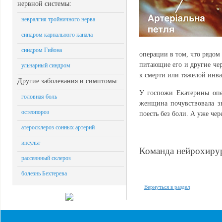
нервной системы:
невралгия тройничного нерва
синдром карпального канала
синдром Гийона
операции в том, что рядом
питающие его и другие че
ульнарный синдром
к смерти или тяжелой инв
Другие заболевания и симптомы:
У госпожи Екатерины опе
головная боль
женщина почувствовала з
остеопороз
поесть без боли. А уже че
атеросклероз сонных артерий
инсульт
Команда нейрохир
рассеянный склероз
болезнь Бехтерева
Вернуться в раздел