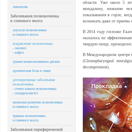
области. Уже около 5 ле
эпилепсия
миндалину, нижнюю челю
покалывания в горле, когд
Заболевания позвоночника
и спинного мозга:
возникать даже от приема 
опухоли позвоночника
В 2014 году госпоже Екат
и спинного мозга
оказалось не эффективным
искривление позвоночника
твердую пищу, приходилось
- сколиоз
- кифоз
В Международном центре н
(Glossopharyngeal neural
грыжи межпозвонковых дисков
decompression).
хроническая боль в спине
дегенеративные заболевания
позвоночника
- стеноз канала позвоночника
- спондилолистез
аномалии развития позвоночника
и спинного мозга
травмы позвоночника
и спинного мозга
Заболевания периферической