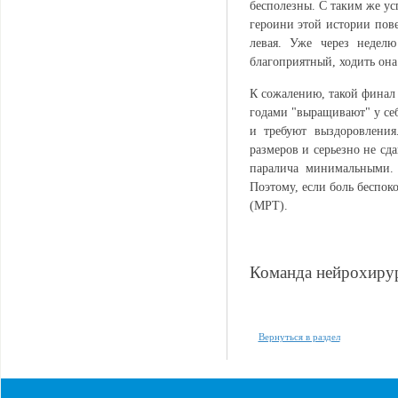
бесполезны. С таким же ус
героини этой истории пове
левая. Уже через недел
благоприятный, ходить она 
К сожалению, такой финал
годами "выращивают" у се
и требуют выздоровления
размеров и серьезно не сд
паралича минимальными. 
Поэтому, если боль беспо
(МРТ).
Команда нейрохир
Вернуться в раздел