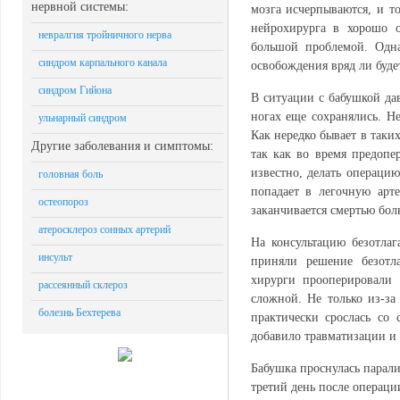
нервной системы:
мозга исчерпываются, и то
нейрохирурга в хорошо о
невралгия тройничного нерва
большой проблемой. Одна
синдром карпального канала
освобождения вряд ли буде
синдром Гийона
В ситуации с бабушкой дав
ногах еще сохранялись. Н
ульнарный синдром
Как нередко бывает в таки
Другие заболевания и симптомы:
так как во время предопе
известно, делать операци
головная боль
попадает в легочную арт
остеопороз
заканчивается смертью бол
атеросклероз сонных артерий
На консультацию безотлаг
инсульт
приняли решение безотла
хирурги прооперировали 
рассеянный склероз
сложной. Не только из-за
болезнь Бехтерева
практически срослась со 
добавило травматизации и 
Бабушка проснулась парали
третий день после операции