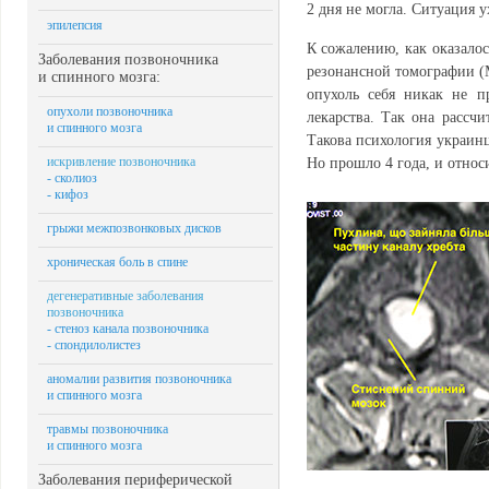
2 дня не могла. Ситуация 
эпилепсия
К сожалению, как оказалос
Заболевания позвоночника
резонансной томографии (М
и спинного мозга:
опухоль себя никак не п
опухоли позвоночника
лекарства. Так она рассч
и спинного мозга
Такова психология украинц
искривление позвоночника
Но прошло 4 года, и относи
- сколиоз
- кифоз
грыжи межпозвонковых дисков
хроническая боль в спине
дегенеративные заболевания
позвоночника
- стеноз канала позвоночника
- спондилолистез
аномалии развития позвоночника
и спинного мозга
травмы позвоночника
и спинного мозга
Заболевания периферической