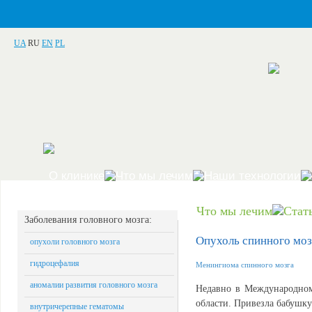
UA
RU
EN
PL
О клинике
Что мы лечим
Наши технологии
Что мы лечим
Стат
Заболевания головного мозга:
Опухоль спинного моз
опухоли головного мозга
гидроцефалия
Менингиома спинного мозга
аномалии развития головного мозга
Недавно в Международном
области. Привезла бабушку
внутричерепные гематомы