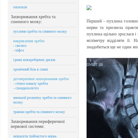
епілепсія
Захворювання хребта та
Перший – пухлина головног
спинного мозку:
нерви та призвела практи
пухлини хребта та спинного мозку
пухлина щільно зрослася і
міліметру відділяти її. 
викривлення хребта
- сколіоз
знадобиться ще не один міс
- кіфоз
грижі міжхребцевих дисків
хронічний біль в спині
дегенеративні захворювання хребта
- стеноз каналу хребта
- спондилолістез
аномалії розвитку хребта та спинного
мозку
травми хребта та спинного мозку
Захворювання периферичної
нервової системи:
невралгія трійчастого нерва