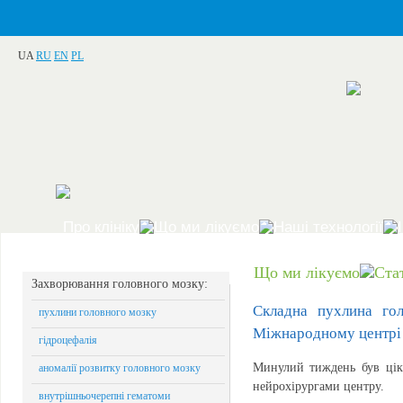
UA
RU
EN
PL
Про клініку
Що ми лікуємо
Наші технології
Що ми лікуємо
Ста
Захворювання головного мозку:
Складна пухлина го
пухлини головного мозку
Міжнародному центрі 
гідроцефалія
Минулий тиждень був ціка
аномалії розвитку головного мозку
нейрохірургами центру.
внутрішньочерепні гематоми