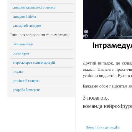
синдром карпального каналу
синдром Гійона
ульнарний синдром
Інші захворювання та симптоми:
головний біль
остеопороз
атеросклероз сонних артерій
Другий випадок, це скла
відділі. Пацієнта практи
інсульт
успішно видалено. Рухи в н
розсіяний склероз
Бажаємо обом пацієнтам я
хвороба Бєхтєрєва
З повагою,
команда нейрохіру
ТЕМАТИЧНІ СТАТТІ
Повернутися до розділу