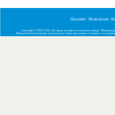
Про клініку
Що ми лікуємо
На
|
|
Copyright © 2009-2020. Всі права захищені та належать клініці «Міжнарод
Використання матеріалів допускається тільки при наявності прямого посилання