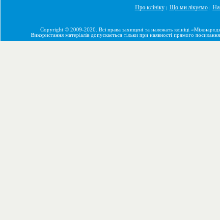
Про клініку
Що ми лікуємо
На
|
|
Copyright © 2009-2020. Всі права захищені та належать клініці «Міжнарод
Використання матеріалів допускається тільки при наявності прямого посилання