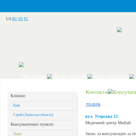
UA
RU
EN
PL
Про клініку
Що ми лікуємо
Наші технології
Контакти
Консульт
Клініки:
ЛЬВІВ
Київ
Стрий (Львівська область)
вул. Угорська 12
Медичний центр Medialt
Консультативні пункти:
Запис за консультацію за т
Львів