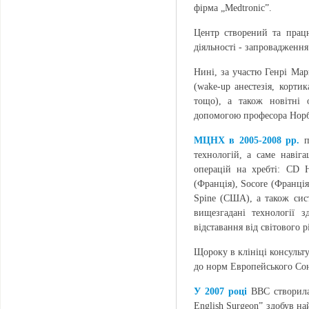
фірма „Medtronic”.
Центр створений та працю
діяльності - запровадження
Нині, за участю Генрі Мар
(wake-up анестезія, корт
тощо), а також новітні 
допомогою професора Норбе
МЦНХ в 2005-2008 рр.
пр
технологій, а саме навіга
операцій на хребті: CD
(Франція), Socore (Франці
Spine (США), а також сист
вищезгадані технології з
відставання від світового 
Щороку в клініці консульт
до норм Европейського Сою
У 2007 році
BBC створила
English Surgeon” здобув н