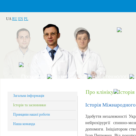
UA
RU
EN
PL
Про клініку
Що ми лікуємо
Наші технології
Про клініку
Історія
Загальна інформація
Історія Міжнародного 
Історія та засновники
Принципи нашої роботи
Здобуття незалежності Укр
нейрохірургії спинно-моз
Наша команда
допомоги. Ініціатором ств
Ігор Петрович. Від початку