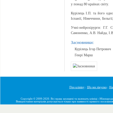
у понад 80 країнах світу.
Курілець І.П. та його одн
Іспанії, Німеччини, Бельгі
Учні-нейрохірурги: Г.Г.
Самоненко, А.В. Найда, І.В.
Засновники:
Курілець Ігор Петрович
Генрі Марш
Про клініку
Що ми лікуємо
На
|
|
Copyright © 2009-2020. Всі права захищені та належать клініці «Міжнарод
Використання матеріалів допускається тільки при наявності прямого посилання