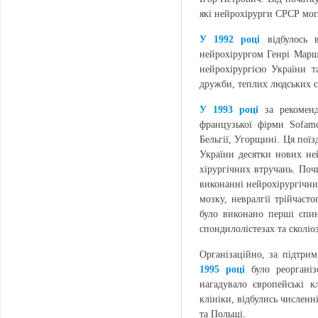
які нейрохірурги СРСР мог
У 1992 році
відбулось в
нейрохірургом Генрі Марш
нейрохірургією України т
дружби, теплих людських ст
У 1993 році
за рекоменд
французької фірми Sofamo
Бельгії, Угорщині. Ця поїз
України десятки нових ней
хірургічних втручань. По
виконанні нейрохірургічни
мозку, невралгії трійчаст
було виконано перші спин
спондилолістезах та сколіоз
Організаційно, за підтри
1995 році
було реорганіз
нагадувало європейські 
клініки, відбулись численн
та Польщі.