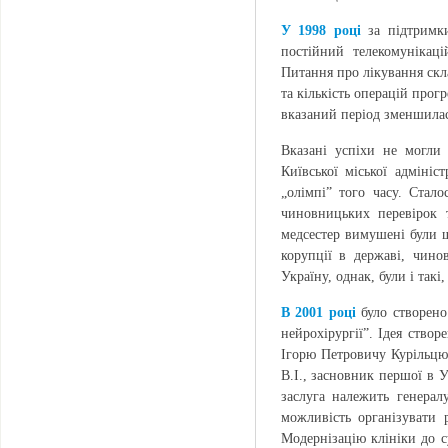
У 1998 році
за підтримки
постійний телекомунікац
Питання про лікування скл
та кількість операцій прог
вказаний період зменшилас
Вказані успіхи не могли
Київської міської адмініс
„олімпі” того часу. Стало
чиновницьких перевірок т
медсестер вимушені були 
корупції в державі, чин
Україну, однак, були і так
В 2001 році
було створено
нейрохірургії”. Ідея ство
Ігорю Петровичу Курільцю
В.І., засновник першої в 
заслуга належить генерал
можливість організувати 
Модернізацію клініки до с