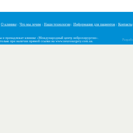
О клинике
Что мы лечим
Наши технологии
Информация для пациентов
Контакты
|
|
|
|
ны и пренадлежат клинике «Международный центр нейрохирургии».
Разрабо
только при наличии прямой ссылки на www.neurosurgery.com.ua.