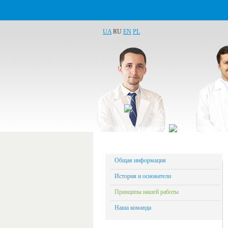
UA
RU
EN
PL
О клинике
Что мы леч
Общая информация
История и основатели
Принципы нашей работы
Наша команда