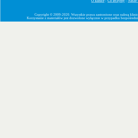
O klinice
Co leczymy
Nasze 
|
|
Copyright © 2009-2020. Wszystkie prawa zastrzeżone oraz nalezą klin
Korzystanie z materiałów jest dozwolone wyłącznie w przypadku bezpośredn