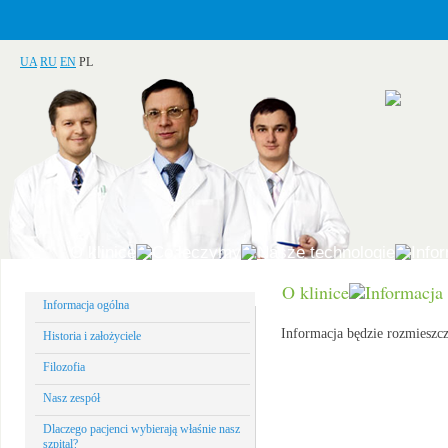
UA
RU
EN
PL
O klinice
Co leczymy
Nasze technologie
Info
O klinice
Informacja
Informacja ogólna
Informacja będzie rozmieszcz
Historia i założyciele
Filozofia
Nasz zespół
Dlaczego pacjenci wybierają właśnie nasz
szpital?